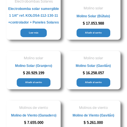
Electrobombas Solares
Molino solar
Electrobomba solar sumergible
1 1/4″ ref. KOLOS4-112-130-11
Molino Solar (Búfalo)
+controlador + Paneles Solares
$
17.053.988
Leer más
Añadir al carrito
Molino solar
Molino solar
Molino Solar (Granjero)
Molino Solar (Gavilán)
$
20.929.199
$
16.258.057
Añadir al carrito
Añadir al carrito
Molinos de viento
Molinos de viento
Molino de Viento (Ganadero)
Molino de Viento (Gavilán)
$
7.655.000
$
5.261.000