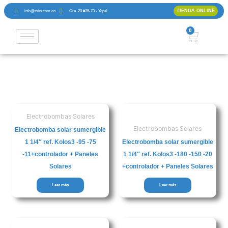
Ir
TIENDA ONLINE
info@tobo.com.co
Cra. 20 #35-70 - Yopal
al
contenido
0
Cart
TIENDA
Electrobombas Solares
Electrobombas Solares
Electrobomba solar sumergible
1 1/4″ ref. Kolos3 -95 -75
Electrobomba solar sumergible
-11+controlador + Paneles
1 1/4″ ref. Kolos3 -180 -150 -20
Solares
+controlador + Paneles Solares
Leer más
Leer más