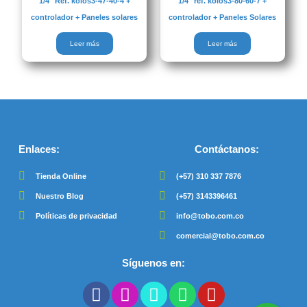
1/4″ Ref. kolos3-47-40-4 +
1/4″ ref. kolos3-80-60-7 +
controlador + Paneles solares
controlador + Paneles Solares
Leer más
Leer más
Enlaces:
Contáctanos:
Tienda Online
(+57) 310 337 7876
Nuestro Blog
(+57) 3143396461
Políticas de privacidad
info@tobo.com.co
comercial@tobo.com.co
Síguenos en:
F
I
T
W
Y
a
n
i
h
o