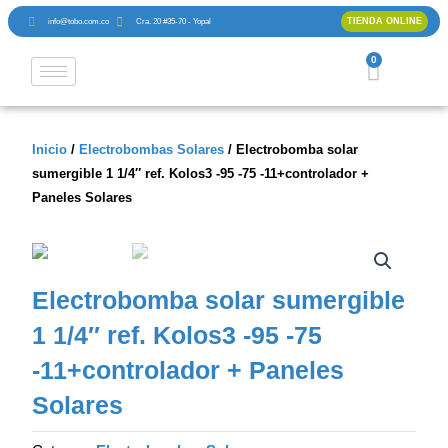
Ir
TIENDA ONLINE
info@tobo.com.co
Cra. 20 #35-70 - Yopal
al
contenido
0
Cart
Inicio
/
Electrobombas Solares
/ Electrobomba solar
sumergible 1 1/4″ ref. Kolos3 -95 -75 -11+controlador +
Paneles Solares
Electrobomba solar sumergible
1 1/4″ ref. Kolos3 -95 -75
-11+controlador + Paneles
Solares