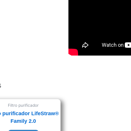
s
Filtro purificador
ro purificador LifeStraw®
Family 2.0