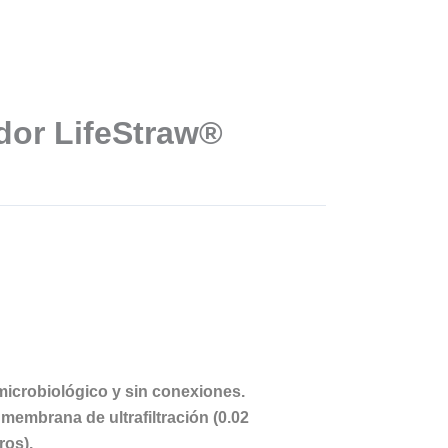
ador LifeStraw®
 microbiológico y sin conexiones.
 membrana de ultrafiltración (0.02
os).