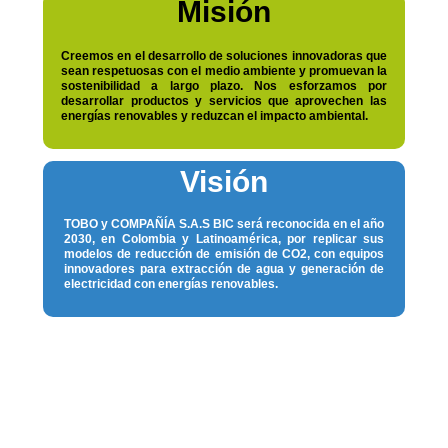
Misión
Creemos en el desarrollo de soluciones innovadoras que
sean respetuosas con el medio ambiente y promuevan la
sostenibilidad a largo plazo. Nos esforzamos por
desarrollar productos y servicios que aprovechen las
energías renovables y reduzcan el impacto ambiental.
Visión
TOBO y COMPAÑÍA S.A.S BIC será reconocida en el año
2030, en Colombia y Latinoamérica, por replicar sus
modelos de reducción de emisión de CO2, con equipos
innovadores para extracción de agua y generación de
electricidad con energías renovables.