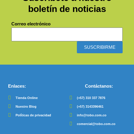
boletín de noticias
Correo electrónico
SUSCRIBIRME
Enlaces:
Contáctanos:
Tienda Online
(+57) 310 337 7876
Nuestro Blog
(+57) 3143396461
Políticas de privacidad
info@tobo.com.co
comercial@tobo.com.co