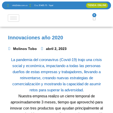
Ir
TIENDA ONLINE
info@tobo.com.co
Cra. 20 #35-70 - Yopal
al
contenido
0
Cart
Innovaciones año 2020
Molinos Tobo
abril 2, 2023
La pandemia del coronavirus (Covid-19) trajo una crisis
social y económica, impactando a todas las personas
dueños de estas empresas y trabajadores, llevando a
reinventarse, creando nuevas estrategias de
comercialización y mostrando la capacidad de asumir
retos para superar la adversidad.
Nuestra empresa realizo un cierre temporal de
aproximadamente 3 meses, tiempo que aprovechó para
innovar con tres productos que ayudan principalmente al