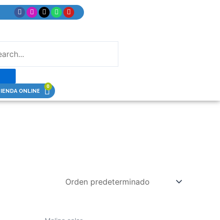
F
I
T
W
Y
a
n
i
h
o
c
s
k
a
u
e
t
t
t
t
b
a
o
s
u
o
g
k
a
b
o
r
p
e
k
a
p
m
0
Cart
IENDA ONLINE