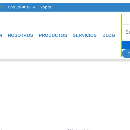
Cra. 20 #35-70 - Yopal
N
NOSOTROS
PRODUCTOS
SERVICIOS
BLOG
T