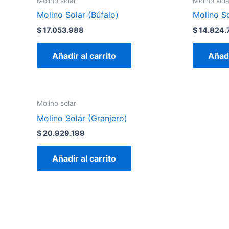
Molino solar
Molino sola
Molino Solar (Búfalo)
Molino So
$
17.053.988
$
14.824.
Añadir al carrito
Añadi
Molino solar
Molino Solar (Granjero)
$
20.929.199
Añadir al carrito